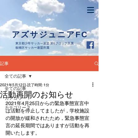
アズサジュニアFC
東京都少年サッカー連盟 第6ブロック所属
板橋区サッカー連盟所属
記事
全ての記事
2021年5月12日
読了時間: 1分
全ての記事
活動再開のお知らせ
カテゴリー 1
2021年4月25日からの緊急事態宣言中
カテゴリー 2
は活動を停止してましたが，学校施設
の開放が緩和されたため，緊急事態宣
言の延長期間ではありますが活動を再
開いたします。