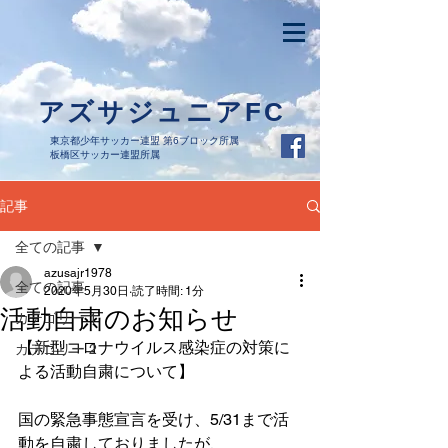
アズサジュニアFC
東京都少年サッカー連盟 第6ブロック所属
板橋区サッカー連盟所属
記事
全ての記事
azusajr1978
全ての記事
2020年5月30日
読了時間: 1分
活動自粛のお知らせ
カテゴリー 1
【新型コロナウイルス感染症の対策に
カテゴリー 2
よる活動自粛について】
国の緊急事態宣言を受け、5/31まで活
動を自粛しておりましたが、